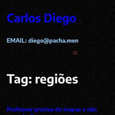
Pular
para
Carlos Diego
o
conteúdo
EMAIL:
diego@pacha.men
Tag:
regiões
Professor precisa de mapas e não