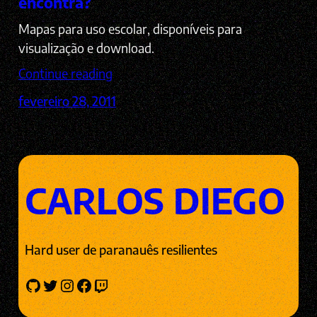
encontra?
Mapas para uso escolar, disponíveis para
visualização e download.
Continue reading
fevereiro 28, 2011
CARLOS DIEGO
Hard user de paranauês resilientes
GitHub
Twitter
Instagram
Facebook
Twitch