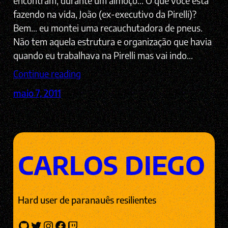
encontram, durante um almoço… O que você está
fazendo na vida, João (ex-executivo da Pirelli)?
Bem… eu montei uma recauchutadora de pneus.
Não tem aquela estrutura e organização que havia
quando eu trabalhava na Pirelli mas vai indo…
Continue reading
maio 7, 2011
CARLOS DIEGO
Hard user de paranauês resilientes
GitHub
Twitter
Instagram
Facebook
Twitch