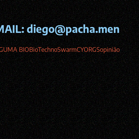
MAIL:
diego@pacha.men
GUMA BIO
BioTechnoSwarm
CYORGS
opinião