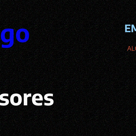
ego
E
AL
sores