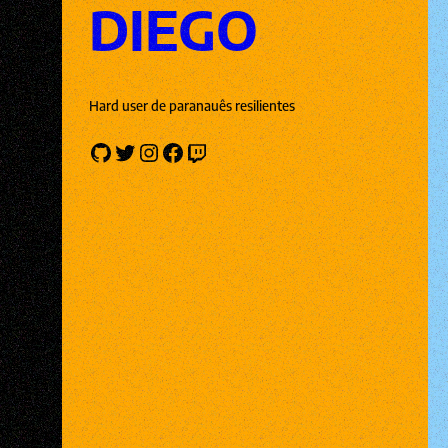
DIEGO
Hard user de paranauês resilientes
GitHub
Twitter
Instagram
Facebook
Twitch