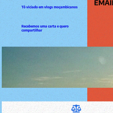
EMAI
Tô viciado em vlogs moçambicanos
Recebemos uma carta e quero
compartilhar
festas felizes com os campeões do
mundo