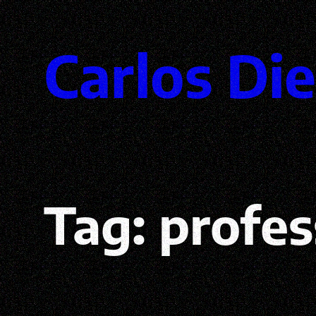
Pular
Carlos Di
para
o
conteúdo
Tag:
profes