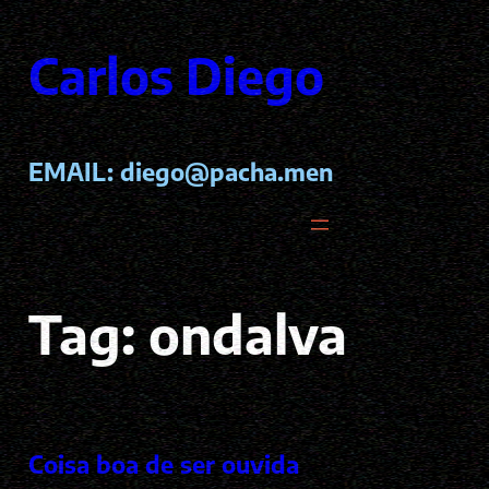
Pular
para
Carlos Diego
o
conteúdo
EMAIL:
diego@pacha.men
Tag:
ondalva
Coisa boa de ser ouvida