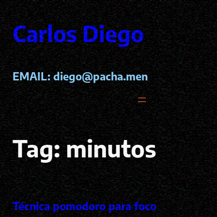
Pular
para
Carlos Diego
o
conteúdo
EMAIL:
diego@pacha.men
Tag:
minutos
Técnica pomodoro para foco