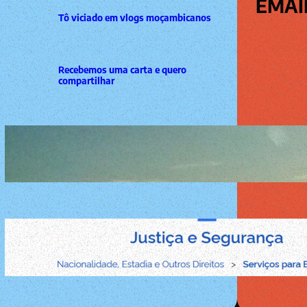
EMAI
Tô viciado em vlogs moçambicanos
Recebemos uma carta e quero
compartilhar
festas felizes com os campeões do
mundo
Estrangeiro prorrogando sua estadia
no Brasil