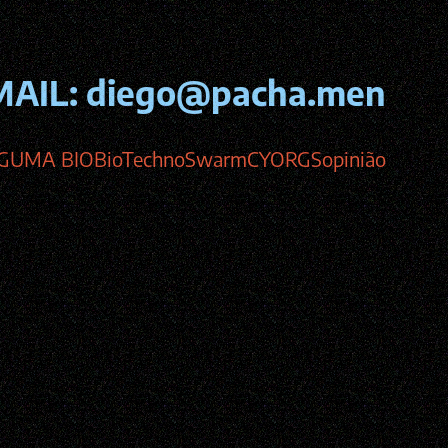
MAIL:
diego@pacha.men
GUMA BIO
BioTechnoSwarm
CYORGS
opinião