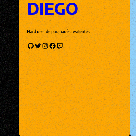
DIEGO
Hard user de paranauês resilientes
GitHub
Twitter
Instagram
Facebook
Twitch