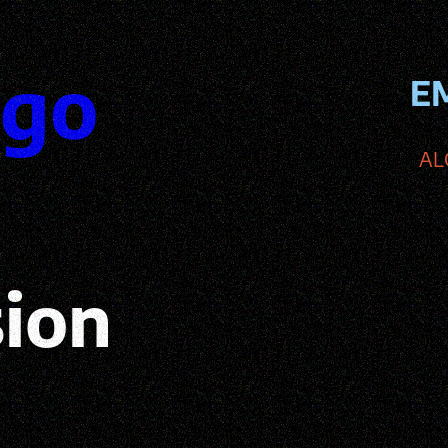
ego
E
AL
sion