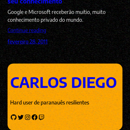
seu conhecimento
Google e Microsoft receberão muitio, muito
conhecimento privado do mundo.
Continue reading
fevereiro 28, 2011
CARLOS DIEGO
Hard user de paranauês resilientes
GitHub
Twitter
Instagram
Facebook
Twitch