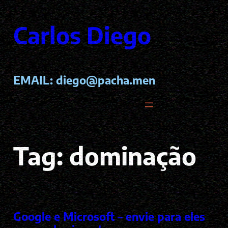
Pular
para
Carlos Diego
o
conteúdo
EMAIL:
diego@pacha.men
Tag:
dominação
Google e Microsoft – envie para eles