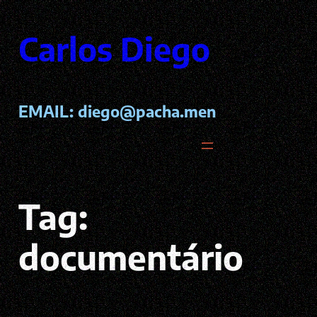
Pular
para
Carlos Diego
o
conteúdo
EMAIL:
diego@pacha.men
Tag:
documentário