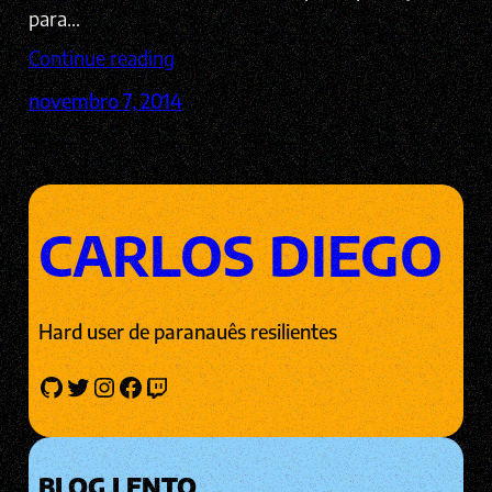
para…
Continue reading
novembro 7, 2014
CARLOS DIEGO
Hard user de paranauês resilientes
GitHub
Twitter
Instagram
Facebook
Twitch
BLOG LENTO