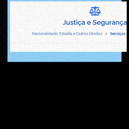
Estrangeiro prorrogando sua estadia no
Brasil
Endereços na internet
EMAIL: diego@pacha.men