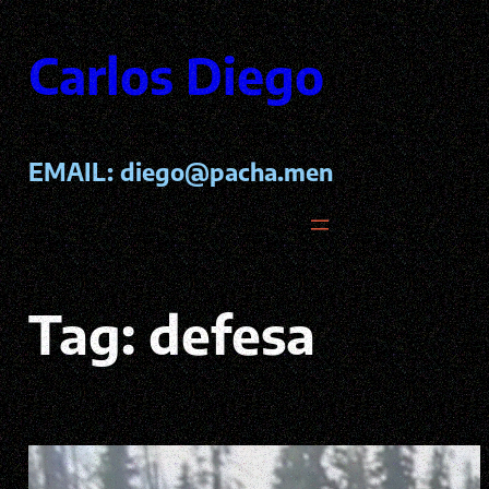
Pular
para
Carlos Diego
o
conteúdo
EMAIL:
diego@pacha.men
Tag:
defesa