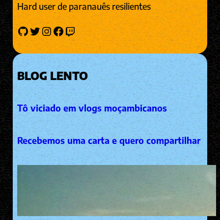
Hard user de paranauês resilientes
GitHub
Twitter
Instagram
Facebook
Twitch
BLOG LENTO
Tô viciado em vlogs moçambicanos
Recebemos uma carta e quero compartilhar