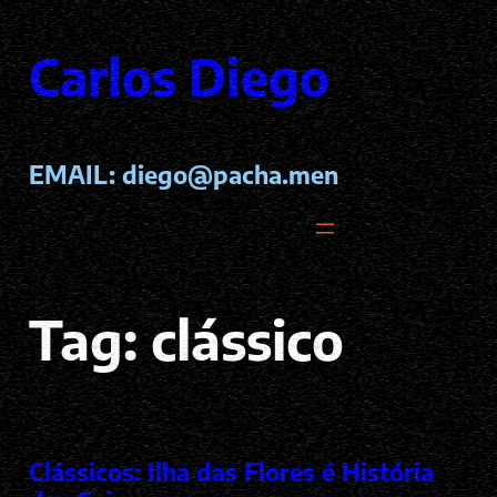
Pular
para
Carlos Diego
o
conteúdo
EMAIL:
diego@pacha.men
Tag:
clássico
Clássicos: Ilha das Flores é História