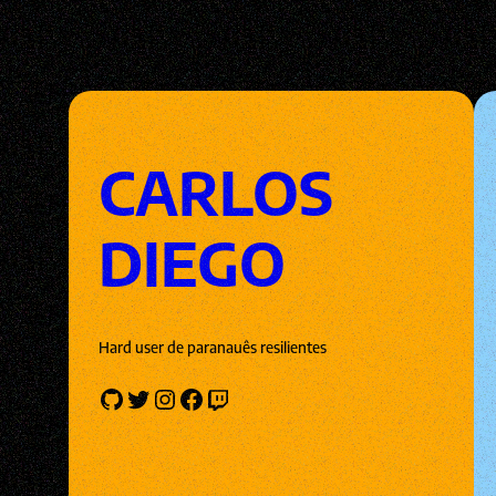
CARLOS
DIEGO
Hard user de paranauês resilientes
GitHub
Twitter
Instagram
Facebook
Twitch