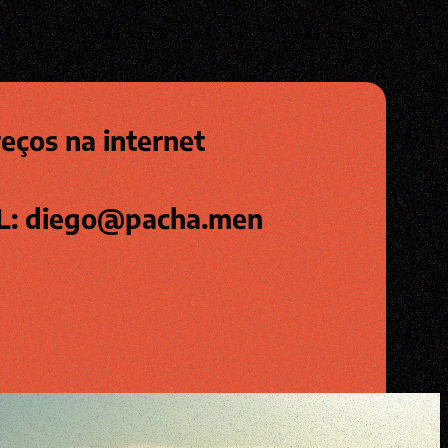
eços na internet
L: diego@pacha.men