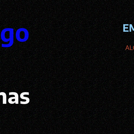
ego
E
AL
nas