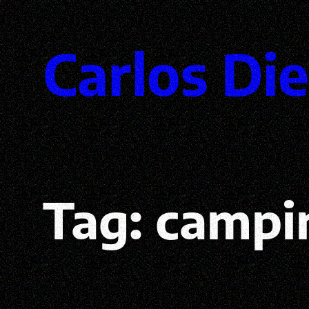
Pular
Carlos Di
para
o
conteúdo
Tag:
campi