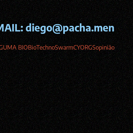
MAIL:
diego@pacha.men
GUMA BIO
BioTechnoSwarm
CYORGS
opinião