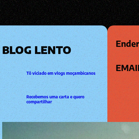
Ender
BLOG LENTO
EMAI
Tô viciado em vlogs moçambicanos
Recebemos uma carta e quero
compartilhar
festas felizes com os campeões do