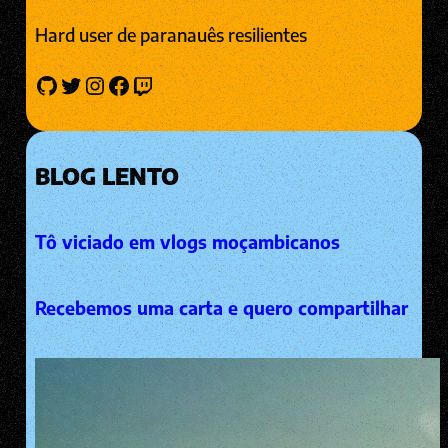
Hard user de paranauês resilientes
GitHub
Twitter
Instagram
Facebook
Twitch
BLOG LENTO
Tô viciado em vlogs moçambicanos
Recebemos uma carta e quero compartilhar