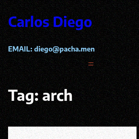
Pular
para
Carlos Diego
o
conteúdo
EMAIL:
diego@pacha.men
Tag:
arch