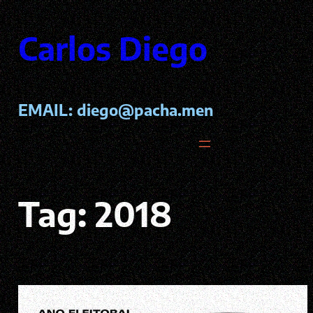
Pular
para
Carlos Diego
o
conteúdo
EMAIL:
diego@pacha.men
Tag:
2018