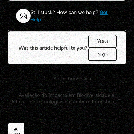
Still stuck? How can we help?
Get
Help
Yes
(0)
Was this article helpful to you?
No
(0)
←
BioTechnoSwarm
Avaliação do Impacto em Biodiversidade e
→
Adoção de Tecnologias em âmbito doméstico
Print