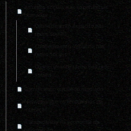
As redes sociais e as experiências
📄
humanas
Conhecimento explicito nas
📄
redes sociais
Conhecimento implícito nas
📄
redes sociais
Conhecimento tácito nas redes
📄
sociais
Gamificando o mundo mediado
📄
Netweaving e os fenômenos da
📄
interação
A abundância na economia da
📄
informação