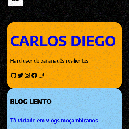
CARLOS DIEGO
Hard user de paranauês resilientes
GitHub
Twitter
Instagram
Facebook
Twitch
BLOG LENTO
Tô viciado em vlogs moçambicanos