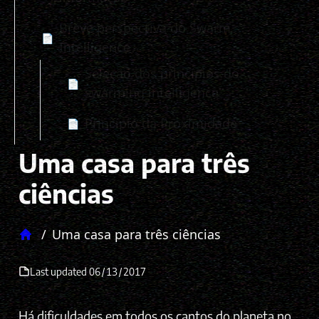
Breve perspectiva do Swarm
📄
Intelligence
Seleção dos princípios do
📄
swarming intelligence
Princípio da Proximidade
📄
Uma casa para três
ciências
/
Uma casa para três ciências
Home
Last updated
06/13/2017
Há dificuldades em todos os cantos do planeta no