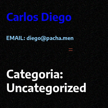
Pular
para
Carlos Diego
o
conteúdo
EMAIL:
diego@pacha.men
Categoria:
Uncategorized