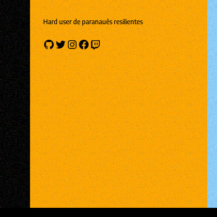
Hard user de paranauês resilientes
GitHub
Twitter
Instagram
Facebook
Twitch