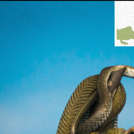
Fel
outr
sens
Ah, qua
microe
bolhas
fluir, 