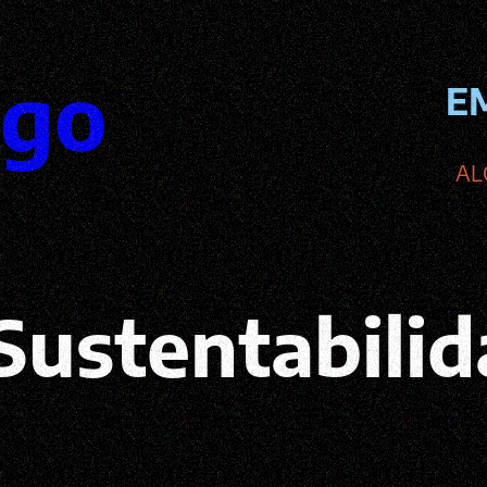
ego
E
AL
Sustentabili