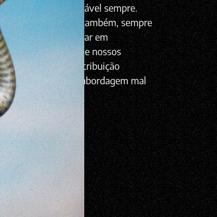
cria escassez, indesejável sempre.
 há escassez beleza também, sempre
o agir para equilibrar em
ncia Há o caminho de nossos
ros-esquema de contribuição
nte, eu não curto a abordagem mal
e reading
, 2015