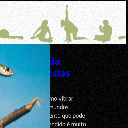
denkralizando
as experiências
íveis
nta incerteza em como vibrar
conomia em nossos mundos
! Há muito conhecimento que pode
que se comprado ou vendido é muito