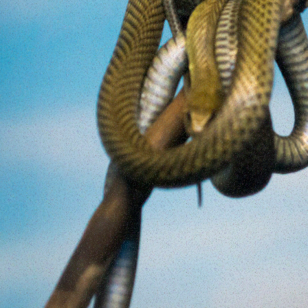
caro e 
Mas se
tem com
abundâ
encont
conscie
feita…
Continu
abril 4