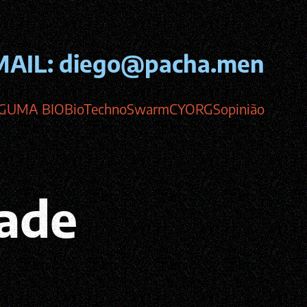
MAIL:
diego@pacha.men
GUMA BIO
BioTechnoSwarm
CYORGS
opinião
dade